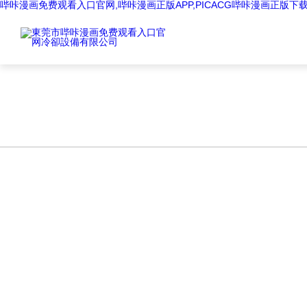
哔咔漫画免费观看入口官网,哔咔漫画正版APP,PICACG哔咔漫画正版下